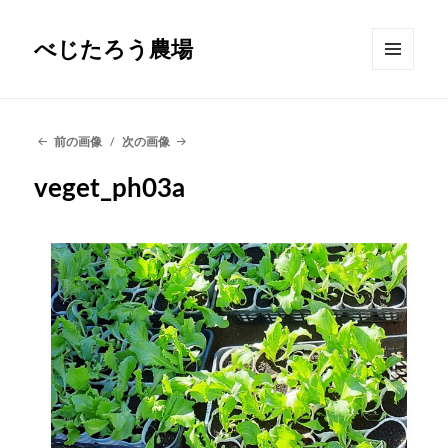
べじたろう農場
メニュ
ーとウ
ィジェ
ット
前の画像
次の画像
veget_ph03a