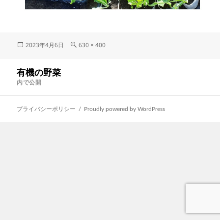
投
フ
2023年4月6日
630 × 400
稿
ル
日:
サ
投
有機の野菜
イ
稿
ナ
ズ
内で公開
ビ
ゲ
ー
プライバシーポリシー
Proudly powered by WordPress
シ
ョ
ン