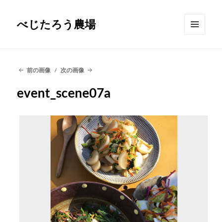
べじたろう農場
メニュ
ーとウ
ィジェ
ット
前の画像
次の画像
event_scene07a