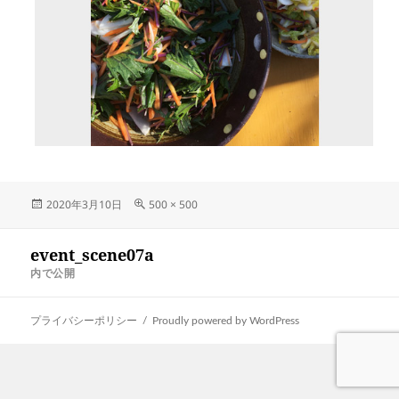
投
フ
2020年3月10日
500 × 500
稿
ル
日:
サ
投
event_scene07a
イ
稿
ナ
ズ
内で公開
ビ
ゲ
ー
プライバシーポリシー
Proudly powered by WordPress
シ
ョ
ン