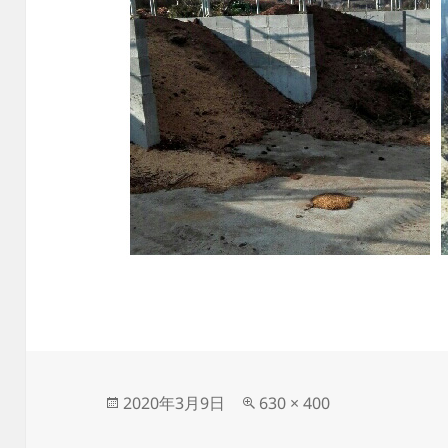
投
フ
2020年3月9日
630 × 400
稿
ル