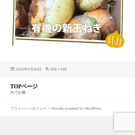
投
フ
2025年5月30日
500 × 500
稿
ル
日:
サ
投
TOPページ
イ
稿
ナ
ズ
内で公開
ビ
ゲ
ー
プライバシーポリシー
Proudly powered by WordPress
シ
ョ
ン