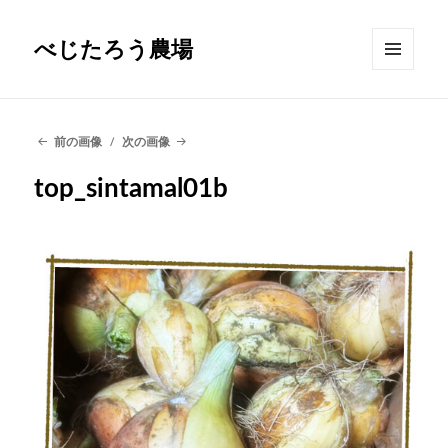
べじたろう農場
メニュ
ーとウ
ィジェ
ット
前の画像
次の画像
top_sintamal01b