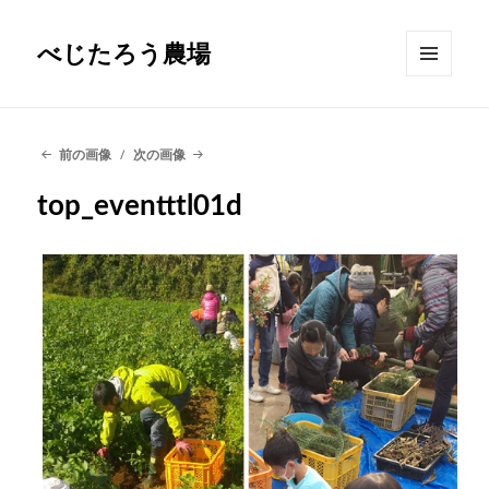
べじたろう農場
メニュ
ーとウ
ィジェ
ット
前の画像
次の画像
top_eventttl01d