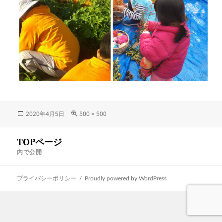
投
フ
2020年4月5日
500 × 500
稿
ル
日:
サ
投
TOPページ
イ
稿
ナ
ズ
内で公開
ビ
ゲ
ー
プライバシーポリシー
Proudly powered by WordPress
シ
ョ
ン